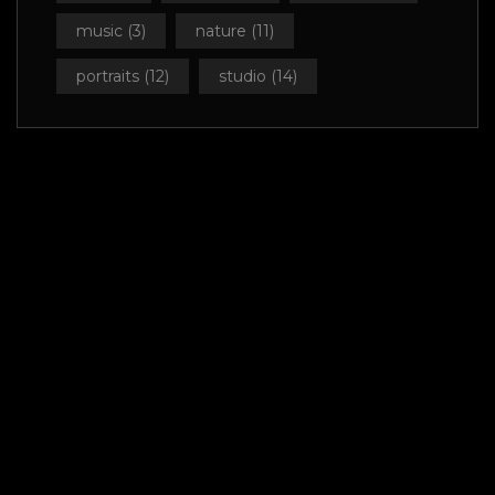
music
(3)
nature
(11)
portraits
(12)
studio
(14)